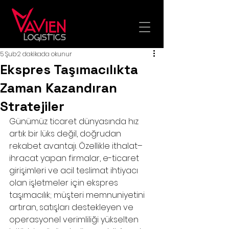
5 Şub
2 dakikada okunur
Ekspres Taşımacılıkta
Zaman Kazandıran
Stratejiler
Günümüz ticaret dünyasında hız 
artık bir lüks değil, doğrudan 
rekabet avantajı. Özellikle ithalat–
ihracat yapan firmalar, e-ticaret 
girişimleri ve acil teslimat ihtiyacı 
olan işletmeler için ekspres 
taşımacılık; müşteri memnuniyetini 
artıran, satışları destekleyen ve 
operasyonel verimliliği yükselten 