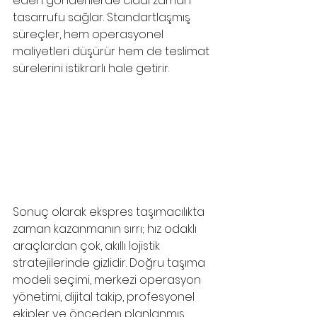
eden gönderilerde ciddi zaman 
tasarrufu sağlar. Standartlaşmış 
süreçler, hem operasyonel 
maliyetleri düşürür hem de teslimat 
sürelerini istikrarlı hale getirir.
Sonuç olarak ekspres taşımacılıkta 
zaman kazanmanın sırrı; hız odaklı 
araçlardan çok, akıllı lojistik 
stratejilerinde gizlidir. Doğru taşıma 
modeli seçimi, merkezi operasyon 
yönetimi, dijital takip, profesyonel 
ekipler ve önceden planlanmış 