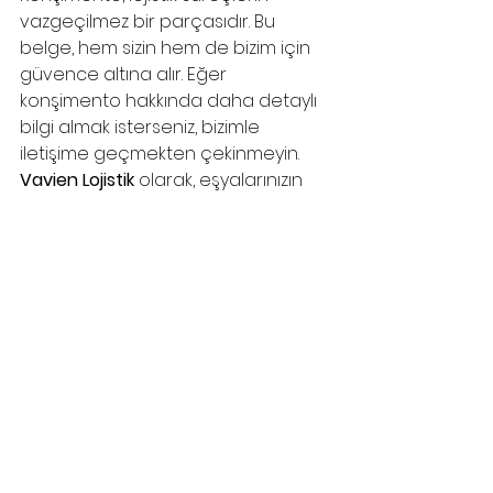
vazgeçilmez bir parçasıdır. Bu 
belge, hem sizin hem de bizim için 
güvence altına alır. Eğer 
konşimento hakkında daha detaylı 
bilgi almak isterseniz, bizimle 
iletişime geçmekten çekinmeyin.
Vavien Lojistik
 olarak, eşyalarınızın 
güvenli ve zamanında ulaştırılması 
için elimizden geleni yapıyoruz.
Unutmayın, güvenilir bir taşımacılık 
için doğru adres Vavien Lojistik!
Hepsini Gör
Son Yazılar