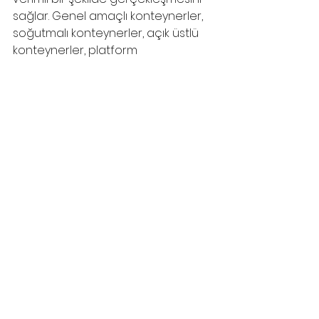
sağlar. Genel amaçlı konteynerler, 
soğutmalı konteynerler, açık üstlü 
konteynerler, platform 
konteynerler, tank konteynerler, 
yüksek kübik konteynerler ve 
havalandırmalı konteynerler, her 
biri kendi özel işlevi ile ticaretin ve 
taşımacılığın bel kemiğini oluşturur. 
Daha fazla bilgi ve lojistikle ilgili 
güncel yazılar için blogumuzu takip 
etmeye devam edin! Her türlü soru 
ve görüşleriniz için doğru adres: 
Vavien Lojistik
. 