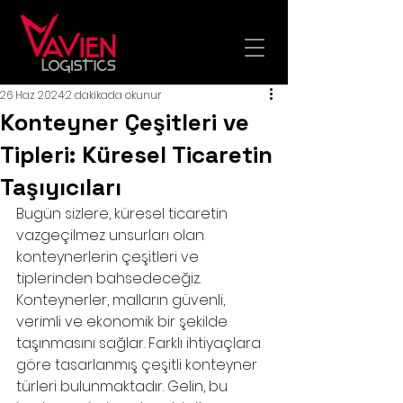
26 Haz 2024
2 dakikada okunur
Konteyner Çeşitleri ve
Tipleri: Küresel Ticaretin
Taşıyıcıları
Bugün sizlere, küresel ticaretin 
vazgeçilmez unsurları olan 
konteynerlerin çeşitleri ve 
tiplerinden bahsedeceğiz. 
Konteynerler, malların güvenli, 
verimli ve ekonomik bir şekilde 
taşınmasını sağlar. Farklı ihtiyaçlara 
göre tasarlanmış çeşitli konteyner 
türleri bulunmaktadır. Gelin, bu 